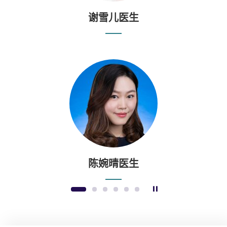
谢雪儿医生
陈婉晴医生
暂停幻灯片
1
2
3
4
5
6