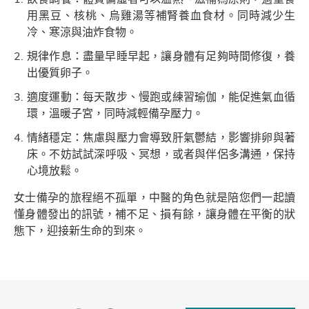
用黑豆、核桃、烏雞湯等補腎養血食材。同時減少生
冷、寒涼與油炸食物。
規律作息：盡量早睡早起，讓身體有足夠時間修復，養
出優質卵子。
適度運動：每天散步、慢跑或練習瑜伽，能促進氣血循
環，溫暖子宮，同時減輕備孕壓力。
情緒穩定：焦慮與壓力會導致肝氣鬱結，影響排卵與著
床。不妨試試深呼吸、冥想，或者與伴侶多溝通，保持
心境放鬆。
女士備孕的旅程絕不孤單，中醫的角色就是陪您們一起讀
懂身體發出的訊號，補不足、損有餘，讓身體在平衡的狀
態下，迎接新生命的到來。