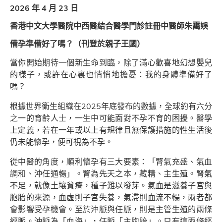
2026 年 4 月 23 日
香港中文大學醫院中西醫結合醫學門診註冊中醫師朱靄娛
備孕準備好了嗎？（刊登於親子王國）
當你開始期待一個新生命到臨，除了滿心歡喜地幻想嬰兒
的樣子，或許在心裏也悄悄地擔憂：我的身體準備好了
嗎？
根據世界衛生組織在2025年底發布的數據，全球約有六分
之一的育齡人士，一生中可能面對不孕不育的困擾。醫學
上定義，若在一年或以上有規律且無保護措施的性生活後
仍未能懷孕，便可視為不孕。
從中醫的角度，順利懷孕有三大要素：「腎氣充盛、氣血
調和、沖任通暢」。腎為先天之本，藏精、主生殖。腎氣
不足，就像土壤貧瘠，種子難以發芽。氣血是滋養子宮與
胞胎的來源，血虛則子宮失養，氣滯則血流不暢，兩者都
會影響受孕機會。至於沖脈與任脈，則是主管生殖的兩條
經脈。沖脈為「血海」，任脈「主胞胎」。只有這兩條經