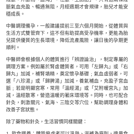
脈氣血充盈、暢通無阻，月經週期才會規律，胎兒才能安
穩成長。
中醫調理備孕，一般建議提前三至六個月開始，從體質與
生活方式雙管齊下，這不但有助提高受孕機率，更能為胎
兒提供優質的生長環境，降低流產風險，讓日後的孕期更
順利。
中醫師會根據個人的體質進行「辨證論治」，制定專屬的
調理方案。例如屬於腎虛體質者，可用「左歸丸」或「右
歸丸」加減，補腎填精，奠定懷孕基礎﹔氣血虛弱者，可
選「八珍湯」或「歸脾湯」加減，養氣補血，充盈子宮血
脈﹔若是明顯宮寒，常用「溫經湯」或「艾附暖宮丸」加
減，溫經散寒，營造溫暖的著床環境等。同時，也可配合
針灸，刺激關元、氣海、三陰交等穴位，幫助調理身體和
改善子宮狀態。
除了藥物和針灸，生活習慣同樣關鍵：
飲食調養：體質偏虛者可以溫熱、滋補為原則，適量食