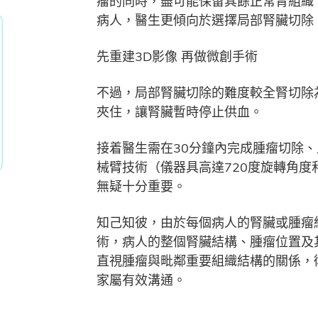
瘤的同時，盡可能保留其餘正常腎組織
病人，醫生更傾向於選擇局部腎臟切除
先重建3D影像 再做微創手術
不過，局部腎臟切除的難度較全腎切除
夾住，讓腎臟暫時停止供血。
接着醫生需在30分鐘內完成腫瘤切除
械臂技術（儀器具高達720度旋轉角
無疑十分重要。
知己知彼，由於每個病人的腎臟或腫瘤
術，病人的整個腎臟結構、腫瘤位置及
直視腫瘤與毗鄰重要組織結構的關係，
家屬有效溝通。