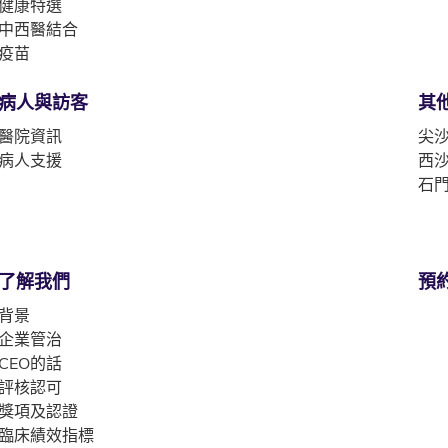
健康特選
中西醫結合
疫苗
病人與訪客
其
醫院資訊
尖沙
病人支援
西沙
石門
了解我們
預
背景
企業管治
CEO的話
評核認可
獎項及認證
臨床績效指標