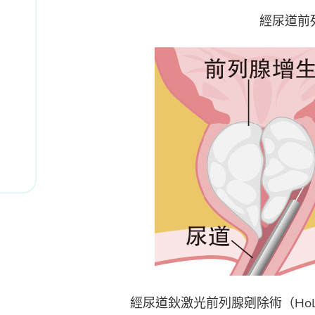
經尿道前
經尿道鈥激光前列腺剜除術（Ho