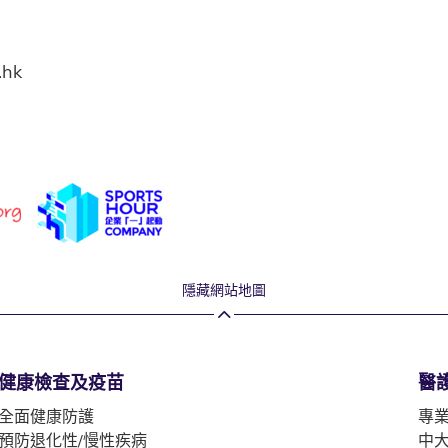
.hk
隱藏網站地圖
健康檢查及疫苗
醫
全面健康防護
專
預防退化性/慢性疾病
中