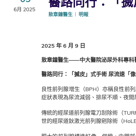
醫路同行：「搣
6月 2025
敖章鐘醫生
明報
2025 年 6 月 9 日
敖章鐘醫生——中大醫院泌尿外科專科
醫路同行：「搣皮」式手術 尿流速「
良性前列腺增生（BPH）亦稱良性前
症狀表現為尿流減弱、排尿不順、夜間
傳統的經尿道前列腺電刀刮除術（TUR
世的經尿道鈥激光前列腺剜除術（HoL