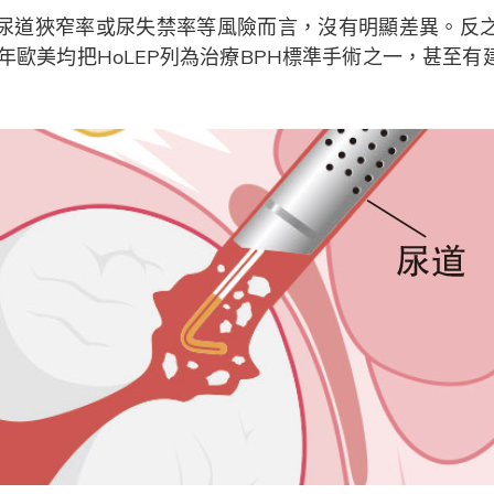
P就尿道狹窄率或尿失禁率等風險而言，沒有明顯差異。反之H
歐美均把HoLEP列為治療BPH標準手術之一，甚至有建