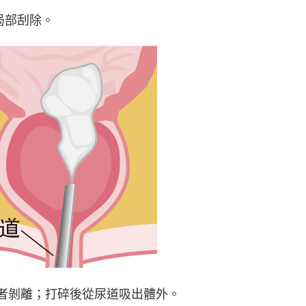
局部刮除。
兩者剝離；打碎後從尿道吸出體外。