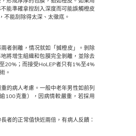
邊，形成厚厚的包膜，猶如橙皮。如果用
亦不能準確拿揑刮入深度而可能誤觸橙皮
，不能刮除得太深、太徹底。
將兩者剝離，情况就如「搣橙皮」。剝除
準地將增生組織和包膜完全剝離，並除去
20%；而接受HoLEP者只有1%至4%
手術。
嚴重的病人考慮。一般中老年男性如前列
至逾100克重），因病情較嚴重，若採用
齡長者的正常值快近兩倍，有病人反饋：