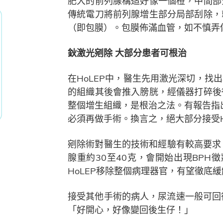
肥大的前列腺構造好像一個橙，中間部
傳統電刀將前列腺增生部分局部刮除，
（即包膜）。包膜佈滿血管，如不慎弄
鈥激光剜除 大部分患者可根治
在HoLEP中，醫生先用激光深切，
的組織其後會推入膀胱，經儀器打碎後
整個增生組織，是根治之法。有報告指出，
必須再做手術。換言之，絕大部分接受H
剜除術對醫生的技術和經驗有較高要求
腺重約30至40克，會開始出現BPH
HoLEP移除整個病理器官，有望徹底
接受其他手術的病人，尿流速一般可回
「好開心，好像變回後生仔！」