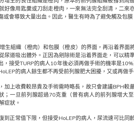
分增生的良性組織是橙肉，原本的前列腺組織被撐到周
就好像用匙羹或刀刮走橙肉，一來無法完全刮清，二來
傷或會導致大量出血。因此，醫生有時為了避免觸及包膜
找出增生組織（橙肉）和包膜（橙皮）的界面，再沿着界面
從尿道吸出體外。正因為剜除術是沿着界面走，可以精
接受TURP的病人10年後必須再做手術的機率是10%至
oLEP的病人餘生都不再受前列腺肥大困擾，又或再做
，加上收費較昂貴及手術需時略長，故只會建議BPH較
徵狀；一旦前列腺超過70克重（曾有病人的前列腺增大
緩解症狀。
復到正常值下限，但接受HoLEP的病人，尿流速可比同