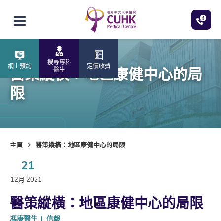
跳至主內容
打開選單
搜尋專科
網上預約
定價收費
醫策縱橫：地區康健中心的局
醫生
限
主頁
醫策縱橫：地區康健中心的局限
21
12月 2021
醫策縱橫：地區康健中心的局限
馮康醫生
信報