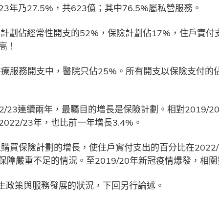
3年乃27.5%，共623億；其中76.5%屬私營服務。
政府計劃佔經常性開支的52%，保險計劃佔17%，住戶實
高！
療服務開支中，醫院只佔25%。所有開支以保險支付的佔
022/23連續兩年，最矚目的增長是保險計劃。相對2019
22/23年，也比前一年增長3.4%。
購買保險計劃的增長，使住戶實付支出的百分比在2022/
保險保障嚴重不足的情況。至2019/20年新冠疫情爆發，相
生政策與服務發展的狀況，下回另行論述。