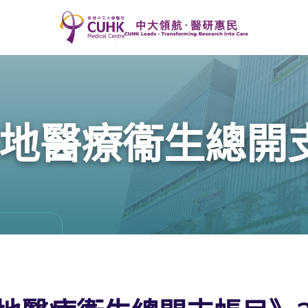
醫療衞生總開支帳