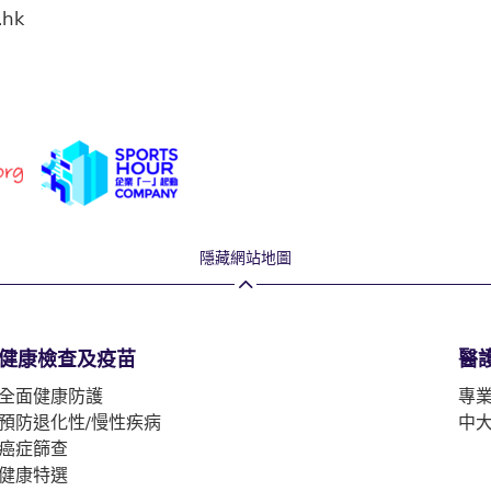
.hk
隱藏網站地圖
健康檢查及疫苗
醫
全面健康防護
專
預防退化性/慢性疾病
中
癌症篩查
健康特選