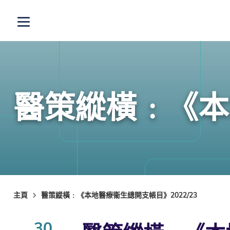
跳至主內容
打開選單
醫策縱橫﹕《本地
主頁
醫策縱橫﹕《本地醫療衞生總開支帳目》2022/23
30