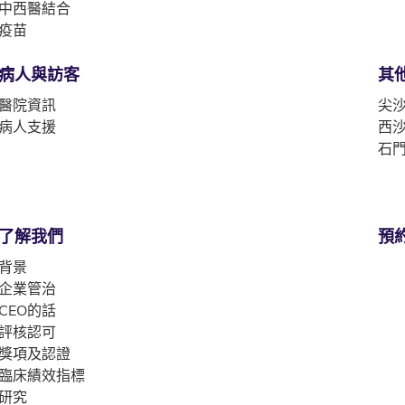
中西醫結合
疫苗
病人與訪客
其
醫院資訊
尖沙
病人支援
西沙
石門
了解我們
預
背景
企業管治
CEO的話
評核認可
獎項及認證
臨床績效指標
研究