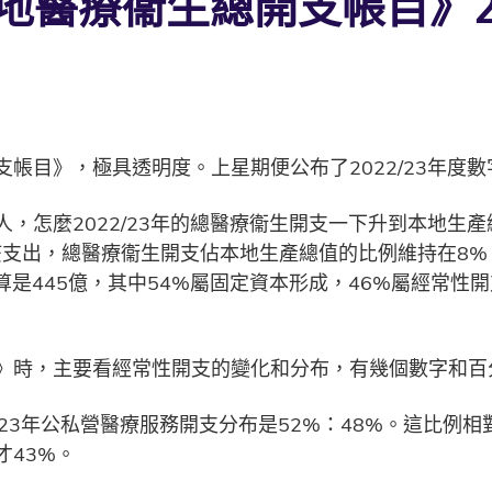
醫療衞生總開支帳目》202
帳目》，極具透明度。上星期便公布了2022/23年度
，怎麼2022/23年的總醫療衞生開支一下升到本地生產
疫支出，總醫療衞生開支佔本地生產總值的比例維持在8%，
計算是445億，其中54%屬固定資本形成，46%屬經常
》時，主要看經常性開支的變化和分布，有幾個數字和百
/23年公私營醫療服務開支分布是52%：48%。這比例相對
43%。