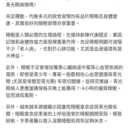
青光眼病情嗎?
充足運動、均衡多元的飲食習慣均有益於眼睛及身體健
康，其實良好的睡眠習慣亦很重要。
睡眠是人類必需的生理過程，在維持新陳代謝穩定、鞏固
記憶和身體恢復方面發揮重要作用，充足睡眠明顯可減慢
不少「老人病」，也對於心肺功能，尤其是血液循環有莫
大裨益。
此外， 睡眠不足會增加罹患心臟病或中風等心血管疾病的
風險，即使是青少年。專家一般都相信心血管健康與青光
眼 (尤其是常壓型青光眼) 有密切關連。從研究推論，青光
眼病人更應當確保每天晚上能獲得 7-9小時的優質睡眠，
從而減低風險。
另外，越來越多證據顯示阻塞性睡眠窒息症與青光眼有
關。睡眠窒息症患者的上呼吸道會於睡眠期間受阻，導致
缺氧，令患者難以進入深層睡眠和得到足夠休息。