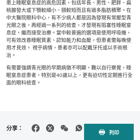
患上睡眠窒息症的高危因素，包括年長、男性、肥胖、扁
桃腺發大或下顎較細小、頸較短而且有過多脂肪積聚。在
中大醫院眼科中心，有不少病人都是因為發現有常壓型青
光眼之後，再經過一系列的檢查，才發現有阻塞性睡眠窒
息症，繼而接受治療。當中較普遍的選項是使用呼吸機，
可有效改善睡眠質素、認知能力和血壓，但患者需每晚使
用才見效。 視乎病情，患者亦可以配戴牙托或以手術根
治。
有需要強調青光眼的早期病徵不明顯，難以自行察覺，睡
眠窒息症患者，特別是40歲以上，更有迫切性定期進行全
面的眼科檢查。
分享：
列印