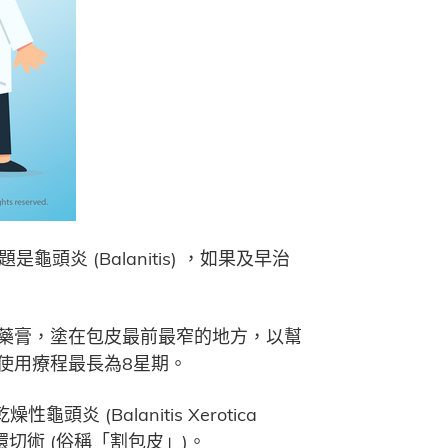
炎 (Balanitis) ，如果及早治
藥膏，塗在包皮最前最窄的地方，以幫
使用療程最長為8星期。
炎 (Balanitis Xerotica
建議包皮環切術 (俗稱「割包皮」)。