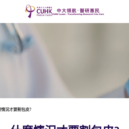
麼情況才要割包皮?