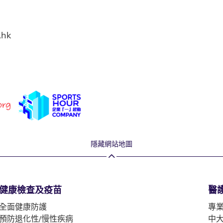
.hk
隱藏網站地圖
健康檢查及疫苗
醫
全面健康防護
專
預防退化性/慢性疾病
中