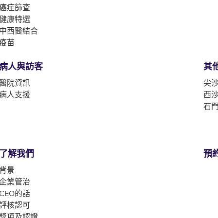
癌症篩查
健康特選
中西醫結合
疫苗
病人與訪客
其
醫院資訊
尖沙
病人支援
西沙
石門
了解我們
預
背景
企業管治
CEO的話
評核認可
獎項及認證