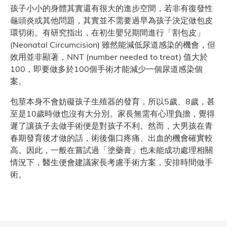
孩子小小的身體其實還有很大的進步空間，若非有復發性
龜頭炎或其他問題，其實並不需要過早為孩子決定做包皮
環切術。有研究指出，在初生嬰兒期間進行「割包皮」
(Neonatal Circumcision) 雖然能減低尿道感染的機會，但
效用並非顯著，NNT (number needed to treat) 值大於
100，即要做多於100個手術才能減少一個尿道感染個
案。
包莖本身不會妨礙孩子生殖器的發育，所以5歲、8歲，甚
至是10歲時做也沒有大分別。家長無需有心理負擔，覺得
遲了讓孩子去做手術便是對孩子不利。然而，大男孩在青
春期發育後才做的話，術後傷口疼痛、出血的機會確實較
高。因此，一般在嘗試過「塗藥膏」也未能成功處理相關
情況下，醫生便會建議家長考慮手術方案，安排時間做手
術。