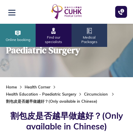
Skip to main content
Open menu
Find our
Medical
Online booking
specialists
Packages
Paediatric Surgery
Home
Health Corner
Health Education - Paediatric Surgery
Circumcision
割包皮是否越早做越好？(Only available in Chinese)
割包皮是否越早做越好？(Only
available in Chinese)