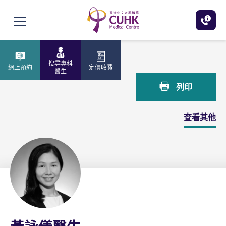
跳至主內容
打開選單
主頁
黃詠儀醫生
搜尋專科
網上預約
定價收費
醫生
列印
查看其他