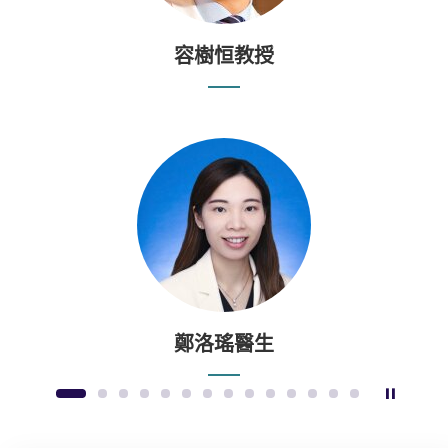
容樹恒教授
鄭洛瑤醫生
暫停幻
1
2
3
4
5
6
7
8
9
10
11
12
13
14