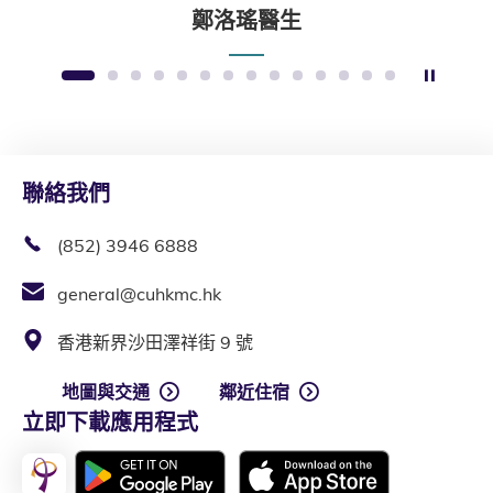
鄭洛瑤醫生
暫停幻
1
2
3
4
5
6
7
8
9
10
11
12
13
14
聯絡我們
(852) 3946 6888
general@cuhkmc.hk
香港新界沙田澤祥街 9 號
地圖與交通
鄰近住宿
立即下載應用程式