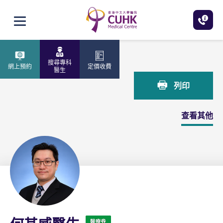
跳至主內容
打開選單
主頁
何其威醫生
搜尋專科
網上預約
定價收費
醫生
列印
查看其他