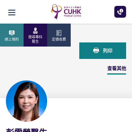
跳至主內容
打開選單
主頁
彭雪瑩醫生
搜尋專科
網上預約
定價收費
醫生
列印
查看其他