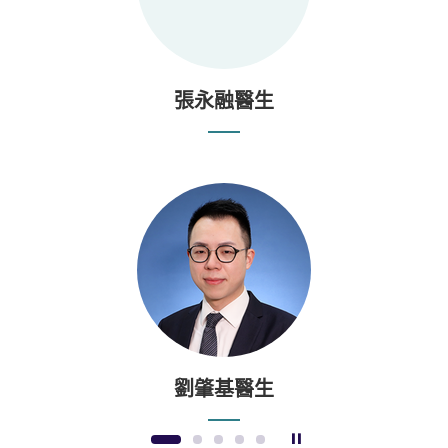
張永融醫生
劉肇基醫生
暫停幻燈片
1
2
3
4
5