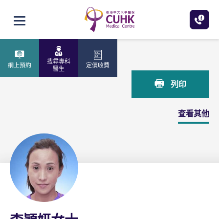
跳至主內容
打開選單
主頁
李穎妍女士
搜尋專科
網上預約
定價收費
醫生
列印
查看其他