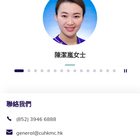
陳潔嵐女士
暫停
1
2
3
4
5
6
7
8
9
10
11
12
13
14
15
聯絡我們
(852) 3946 6888
general@cuhkmc.hk