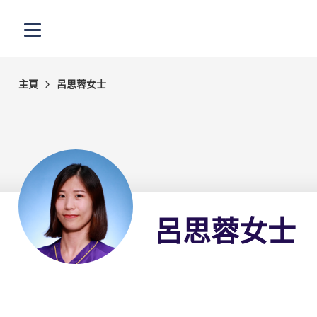
跳至主內容
打開選單
主頁
呂思蓉女士
呂思蓉女士