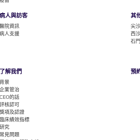
疫苗
病人與訪客
其
醫院資訊
尖沙
病人支援
西沙
石門
了解我們
預
背景
企業管治
CEO的話
評核認可
獎項及認證
臨床績效指標
研究
常見問題