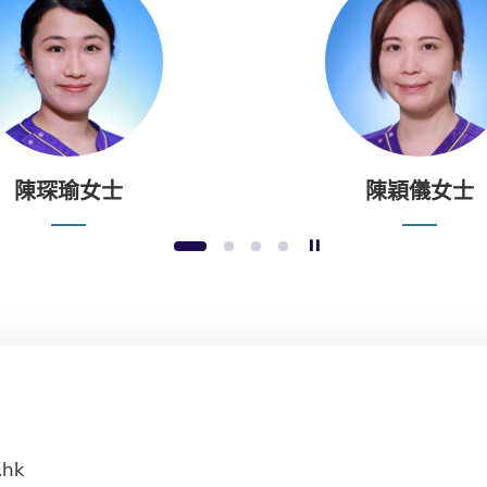
陳琛瑜女士
陳穎儀女士
暫停幻燈片
1
2
3
4
.hk