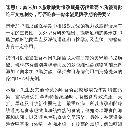
迷思1︰奧米加-3脂肪酸對懷孕期是否很重要？我很喜歡
吃三文魚刺身，可否吃多一點來滿足懷孕期的需要？
奧米加-3脂肪酸在孕期中後段對胎兒的視力及腦部發展有
一定的重要性，另外都有研究指出，攝取足夠的奧米加-3
脂肪酸對預防早產及減低週產期（懷孕期及產後）抑鬱症
亦有一定作用。
我們可以透過進食不同魚類攝取人體所需的奧米加-3脂肪
酸。現時亦有個別為孕婦而設的多種維他命礦物質補充劑
添加了奧米加-3脂肪酸，孕婦亦可考慮使用由海藻提煉的
藻油DHA補充劑。
不過，魚生及其他冷藏的即食食品較容易受李斯特菌污
染。當孕婦受到李斯特菌感染時，有機會導致流產、夭
折、早產及引致新生嬰兒患上嚴重疾病，所以懷孕期間應
該避免進食未經徹底加熱煮熟的食物，例如冷凍即食的海
產和肉類，以及避免生熟食物交叉污染。另外，亦應避免
進食甲基汞（俗稱「有機水銀」）較高的魚類，例如藍鰭