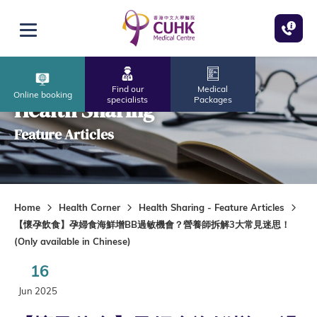
Skip to main content
Open menu
Find our
Medical
Online booking
specialists
Packages
Health Sharing
Feature Articles
Home
Health Corner
Health Sharing - Feature Articles
【懷孕飲食】孕婦食海鮮增BB過敏機會？營養師拆解3大常見迷思！
(Only available in Chinese)
16
Jun 2025