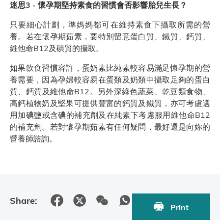
迷思3 - 懷孕期堅持素食的習慣會否影響胎兒生長？
只要細心計劃，準媽媽都可在維持素食下攝取所需的營
養。若在懷孕期茹素，要特別留意蛋白質、鐵質、鈣質、
維他命B12及碘質的攝取。
如果飲食習慣容許，蛋奶素比純素較容易滿足懷孕期的營
養需要，因為孕婦較容易在蛋類及奶類中攝取足夠的蛋白
質、鈣質及維他命B12。另外深綠色蔬菜、乾豆類食物、
高鈣植物奶及堅果可提供豐富的鈣質及鐵質，亦可考慮選
用加碘鹽或含碘的補充劑及在純素下考慮服用維他命B12
的補充劑。若對懷孕期茹素有任何疑問，最好還是向妳的
營養師諮詢。
Share:
Print