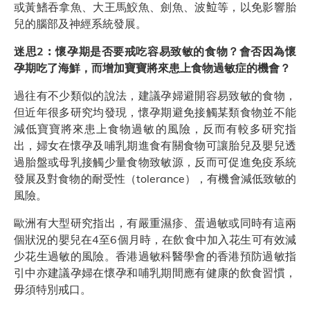
或黃鰭吞拿魚、大王馬鮫魚、劍魚、波𩶘等，以免影響胎
兒的腦部及神經系統發展。
迷思2︰懷孕期是否要戒吃容易致敏的食物？會否因為懷
孕期吃了海鮮，而增加寶寶將來患上食物過敏症的機會？
過往有不少類似的說法，建議孕婦避開容易致敏的食物，
但近年很多研究均發現，懷孕期避免接觸某類食物並不能
減低寶寶將來患上食物過敏的風險，反而有較多研究指
出，婦女在懷孕及哺乳期進食有關食物可讓胎兒及嬰兒透
過胎盤或母乳接觸少量食物致敏源，反而可促進免疫系統
發展及對食物的耐受性（tolerance），有機會減低致敏的
風險。
歐洲有大型研究指出，有嚴重濕疹、蛋過敏或同時有這兩
個狀況的嬰兒在4至6個月時，在飲食中加入花生可有效減
少花生過敏的風險。香港過敏科醫學會的香港預防過敏指
引中亦建議孕婦在懷孕和哺乳期間應有健康的飲食習慣，
毋須特別戒口。