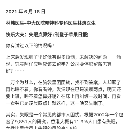
2021 年 6 月 18 日
林炜医生–中大医院精神科专科医生林炜医生
快乐大夫：失眠点算好 (刊登于苹果日报)
你有试过以下的情况吗？
上床后发现脑子里好像有很多烦恼，未解决的问题一一涌
现，究竟阿仔应唔应该去留学？公司要停职留薪怎算
好？⋯⋯
十万个为甚么，在脑袋里团团转，找不到答案，人却醒了
再也睡不着。你看看钟，发觉现在已是凌晨两点，明天还
要上班，睡不着怎算好呢？在床上再纠缠一段时间，再看
一看钟已是凌晨四点！就这样，这一晚又失眠了。
其实，失眠是一个常见的都市人困扰。根据2002年一个包
含了9,851人的研究，香港大概有11.9%人口患有失眠，
女性比男性患上失眠的风险高1.6倍。