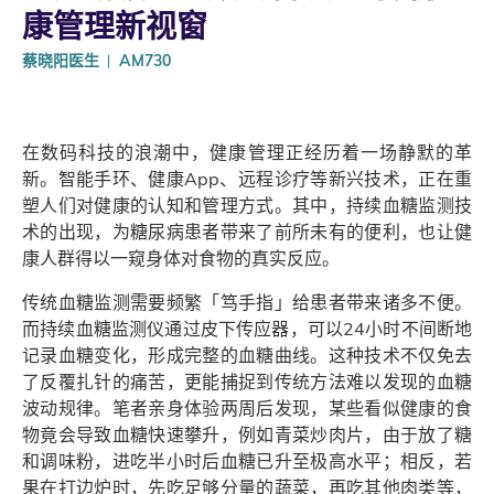
康管理新视窗
蔡晓阳医生
AM730
在数码科技的浪潮中，健康管理正经历着一场静默的革
新。智能手环、健康App、远程诊疗等新兴技术，正在重
塑人们对健康的认知和管理方式。其中，持续血糖监测技
术的出现，为糖尿病患者带来了前所未有的便利，也让健
康人群得以一窥身体对食物的真实反应。
传统血糖监测需要频繁「笃手指」给患者带来诸多不便。
而持续血糖监测仪通过皮下传应器，可以24小时不间断地
记录血糖变化，形成完整的血糖曲线。这种技术不仅免去
了反覆扎针的痛苦，更能捕捉到传统方法难以发现的血糖
波动规律。笔者亲身体验两周后发现，某些看似健康的食
物竟会导致血糖快速攀升，例如青菜炒肉片，由于放了糖
和调味粉，进吃半小时后血糖已升至极高水平；相反，若
果在打边炉时，先吃足够分量的蔬菜，再吃其他肉类等，