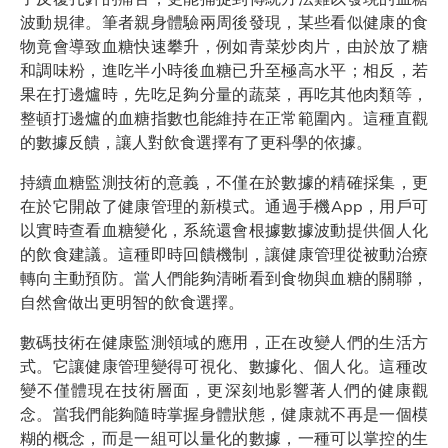
波動規律。筆者親身體驗兩周後發現，某些看似健康的食
物竟會導致血糖快速攀升，例如青菜炒肉片，由於放了糖
和調味粉，進吃半小時後血糖已升至極高水平；相反，若
果在打邊爐時，先吃足夠分量的蔬菜，再吃其他肉類等，
整頓打邊爐的血糖指數也能維持在正常範圍內。這種直觀
的數據反饋，讓人對飲食選擇有了更科學的依據。
持續血糖監測技術的意義，不僅在於數據的精確採集，更
在於它開啟了健康管理的新模式。通過手機App，用戶可
以實時查看血糖變化，系統還會根據數據波動提供個人化
的飲食建議。這種即時回饋機制，讓健康管理從被動治療
轉向主動預防。當人們能夠清晰看到食物與血糖的關聯，
自然會做出更明智的飲食選擇。
數碼技術在健康監測領域的應用，正在改變人們的生活方
式。它讓健康管理變得可視化、數據化、個人化。這種改
變不僅體現在技術層面，更深刻地影響著人們的健康觀
念。當我們能夠隨時掌握身體狀態，健康就不再是一個模
糊的概念，而是一組可以量化的數據，一種可以掌控的生