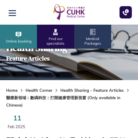
Skip to main content
Open menu
Find our
Medical
Online booking
specialists
Packages
Health Sharing
Feature Articles
Home
Health Corner
Health Sharing - Feature Articles
醫療新領域︰數碼科技︰打開健康管理新視窗 (Only available in
Chinese)
11
Feb 2025