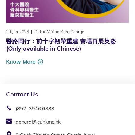
29 Jun 2026
Dr LAW Ying Kan, George
醫路同行：前十字韌帶重建 賽場再展英姿
(Only available in Chinese)
Know More
Contact Us
(852) 3946 6888
general@cuhkmc.hk
9 Chak Cheung Street, Shatin, New