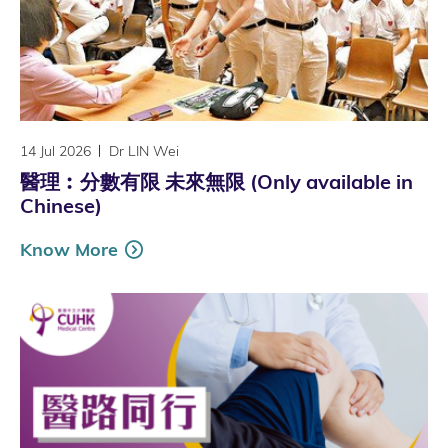
14 Jul 2026
Dr LIN Wei
醫理︰分數有限 未來無限 (Only available in
Chinese)
Know More