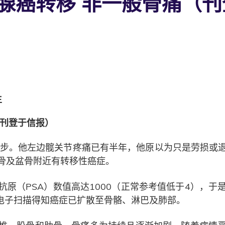
腺癌转移 非一般骨痛（
生
（刊登于信报）
跑步。他左边髋关节疼痛已有半年，他原以为只是劳损或
骨及盆骨附近有转移性癌症。
原（PSA）数值高达1000（正常参考值低于4），
正电子扫描得知癌症已扩散至骨骼、淋巴及肺部。