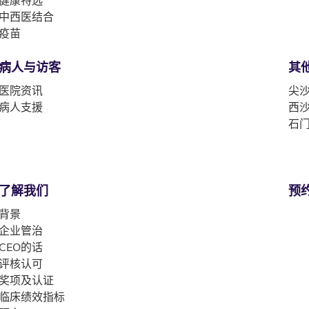
中西医结合
疫苗
病人与访客
其
医院资讯
尖沙
病人支援
西沙
石门
了解我们
预
背景
企业管治
CEO的话
评核认可
奖项及认证
临床绩效指标