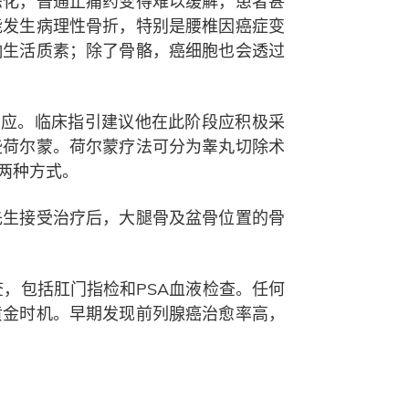
恶化，普通止痛药变得难以缓解，患者甚
能发生病理性骨折，特别是腰椎因癌症变
响生活质素；除了骨骼，癌细胞也会透过
反应。临床指引建议他在此阶段应积极采
些荷尔蒙。荷尔蒙疗法可分为睾丸切除术
两种方式。
先生接受治疗后，大腿骨及盆骨位置的骨
，包括肛门指检和PSA血液检查。任何
黄金时机。早期发现前列腺癌治愈率高，