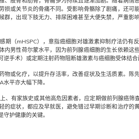
椎、股骨和肋骨，骨痛多为持续且逐渐加剧。随着病情
劳损或关节炎的骨痛不同。受影响骨骼除了剧痛，还可
候群，出现下肢无力、排尿困难甚至大便失禁，严重影
感期（mHSPC），意指癌细胞对雄激素抑制疗法仍有
体内男性荷尔蒙水平，因为前列腺癌细胞的生长依赖这
可逆手术）或定期注射药物阻断雄激素与癌细胞受体结合
药物或化疗，以提升存活率，改善症状及生活质素。陈
A水平亦大幅下降。
以上、有家族史或其他高危因素者，应定期做前列腺癌筛查
轻的症状，都应及早就医，避免错过早期诊断和治疗的
是守护健康的关键。