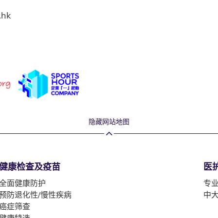
.hk
隐藏网站地图
健康检查及疫苗
医
全面健康防护
专
预防退化性/慢性疾病
中
癌症筛查
健康特选