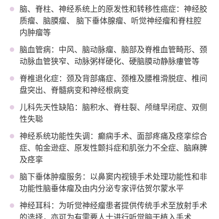
脑、脊柱、神经系统上的原发性和转移性癌症：神经胶
质瘤、脑膜瘤、 脑下垂体腺瘤、听觉神经瘤和脊柱腔
内肿瘤等
脑血管病：中风、脑动脉瘤、脑部及脊椎血管畸形、颈
动脉血管狭窄、动脉粥样硬化、硬脑膜动静脉瘻管等
脊椎退化症：颈及背部痛症、颈椎及腰椎滑脱症、椎间
盘突出、脊髓病变和神经根病变
儿科先天性缺陷：脑积水、脊柱裂、颅缝早闭症、双侧
性失聪
神经系统功能性失调：癫痫手术、面部疼痛及痉挛综合
症、帕金逊症、原发性颤抖症和肌张力不全症、脑麻脾
及痉挛
脑下垂体肿瘤服务：以鼻窦内视镜手术处理功能性和非
功能性脑垂体瘤及由内分泌专家评估贺尔蒙水平
神经耳科：为听觉神经瘤患者提供传统手术至放射手术
的选择，亦可为有需要人士进行听觉脑干植入手术