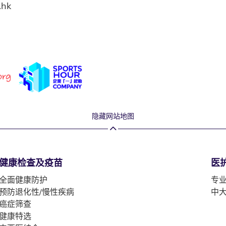
.hk
隐藏网站地图
健康检查及疫苗
医
全面健康防护
专
预防退化性/慢性疾病
中
癌症筛查
健康特选