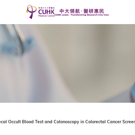
al Occult Blood Test and Colonoscopy in Colorectal Cancer Scree