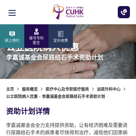
跳至主内容
打开选单
搜寻专科
网上预约
定价收费
医生
公立医院病人优惠
李嘉诚基金会尿路结石手术资助计划
主页
服务概览
医疗中心及专职医疗服务
泌尿外科中心
公立医院病人优惠 - 李嘉诚基金会尿路结石手术资助计划
资助计划详情
李嘉诚基金会全力支持提供资助，让有经济困难及需要进
行尿路结石手术的病患者尽快得到治疗，减低他们因患病