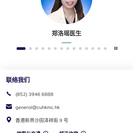
郑洛瑶医生
暂停幻
1
2
3
4
5
6
7
8
9
10
11
12
13
14
联络我们
(852) 3946 6888
general@cuhkmc.hk
香港新界沙田泽祥街 9 号