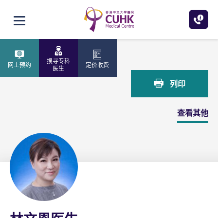
跳至主内容
打开选单
主页
林文恩医生
搜寻专科
网上预约
定价收费
医生
列印
查看其他