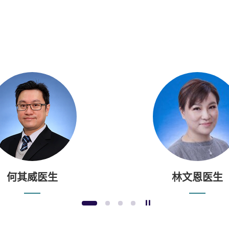
何其威医生
林文恩医生
暂停幻灯片
1
2
3
4