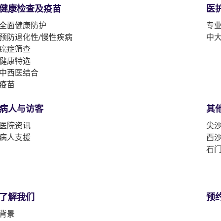
健康检查及疫苗
医
全面健康防护
专
预防退化性/慢性疾病
中
癌症筛查
健康特选
中西医结合
疫苗
病人与访客
其
医院资讯
尖沙
病人支援
西沙
石门
了解我们
预
背景