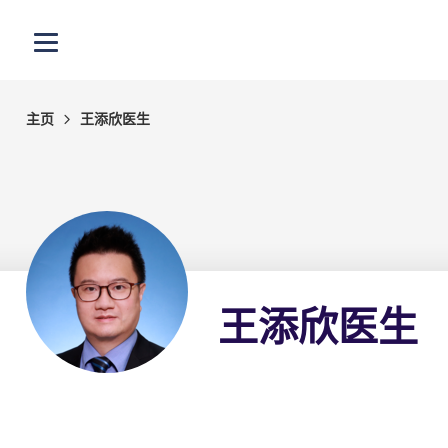
跳至主内容
打开选单
主页
王添欣医生
王添欣医生