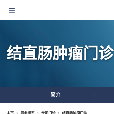
跳至主内容
打开选单
结直肠肿瘤门诊
简介
主页
服务概览
专项门诊
结直肠肿瘤门诊