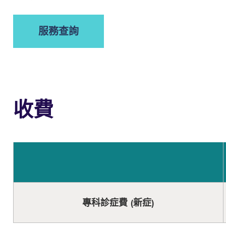
服務查詢
收費
專科診症費 (新症)