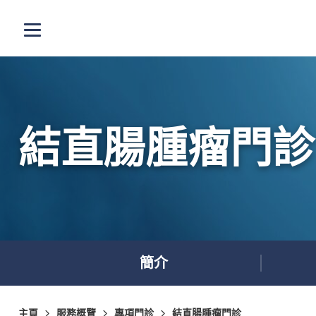
跳至主內容
打開選單
結直腸腫瘤門診
簡介
主頁
服務概覽
專項門診
結直腸腫瘤門診