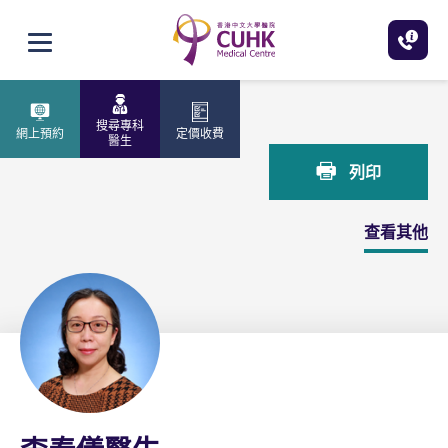
跳至主內容
打開選單
主頁
李奉儀醫生
搜尋專科
網上預約
定價收費
醫生
列印
查看其他