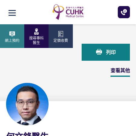
跳至主內容
打開選單
主頁
何文鋒醫生
搜尋專科
網上預約
定價收費
醫生
列印
查看其他