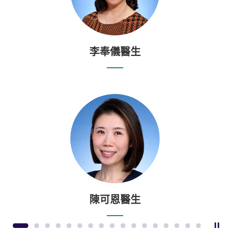
李奉儀醫生
陳可恩醫生
暫
1
2
3
4
5
6
7
8
9
10
11
12
13
14
15
16
17