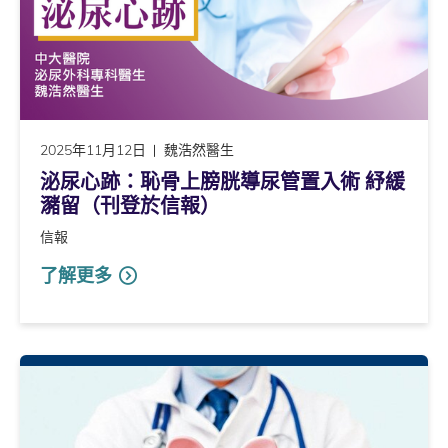
2025年11月12日
魏浩然醫生
泌尿心跡：恥骨上膀胱導尿管置入術 紓緩
瀦留（刊登於信報）
信報
了解更多