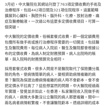
3月初，中大醫院在其網站刊登了763項定價收費的手術及
治療程序，包括442項日間及321項住院程序。涵蓋範疇
擴展到心臟科、胸腔外科、腦外科、化療、放射治療、痛
症及醫療輸液。一次過公布這麼多定價收費項目，可算一
個突破。
中大醫院的定價收費，俗稱套餐式收費，即一個定額費用
包攬所有做手術或進行治療程序需要的一切開支，包括醫
生及醫院費用。每位病人入院前，醫生及醫院都會根據公
布的定價收費，為病人制定財務預算。病人出院時的賬
單，與入院時的財務預算完全相符。
採用套餐式收費，很多人問是不是醫院取代了保險攤分風
險的角色，使病情簡單的病人，變相資助病情複雜的病
患？醫院為保證治療病情複雜的病人時不會虧本，會不會
把定價水平拉高了？這些想當然的問題，中大醫院經過兩
年實踐，發覺並非如此。在香港，私家醫院收入院做手術
的病人，病情大多數沒公立醫院的病人那麼複雜。間中一
兩名病者病情較繁複，不會讓醫院虧本。透過詳細的成本