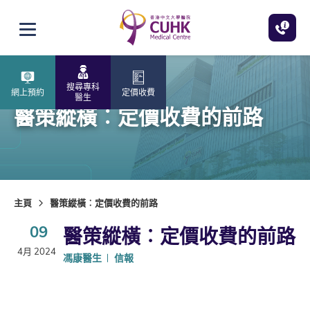
跳至主內容
打開選單
搜尋專科
網上預約
定價收費
醫生
醫策縱橫︰定價收費的前路
主頁
醫策縱橫︰定價收費的前路
09
醫策縱橫︰定價收費的前路
4月 2024
馮康醫生
信報