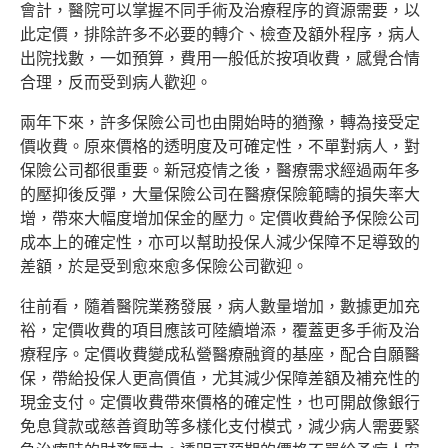
會計，醫院可以掌握不同手術及治療程序的資源需要，以
此定價，排除許多不必要的轉介、檢查及額外程序，病人
出院找數，一如預算，費用一般低於按項收費，感覺合情
合理，反而受到病人歡迎。
兩年下來，許多保險公司也由開始時的猶豫，轉為接受定
價收費。原來價格的透明度及可確定性，不單對病人，對
保險公司都很重要。新冠疫情之後，醫療需求經過兩年多
的壓抑後反彈，大量保險公司在醫療保險範疇的損失率大
增，帶來大幅度增加保金的壓力。定價收費給予保險公司
成本上的確定性，亦可以幫助投保人減少保障不足導致的
差額，於是受到愈來愈多保險公司歡迎。
往前看，隨着醫院業務發展，病人數量增加，數據更加充
裕，定價收費的項目應該可陸續增添，覆蓋更多手術及治
療程序。定價收費變成私營醫療融資的基座，配合自願醫
保，帶給投保人更高價值，尤其減少保障差額及補充性的
現金支付。定價收費帶來價格的確定性，也可開啟像銀行
免息貸款或慈善資助等多樣化支付模式，減少病人需要緊