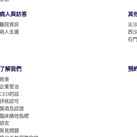
病人與訪客
其
醫院資訊
尖沙
病人支援
西沙
石門
了解我們
預
背景
企業管治
CEO的話
評核認可
獎項及認證
臨床績效指標
研究
常見問題