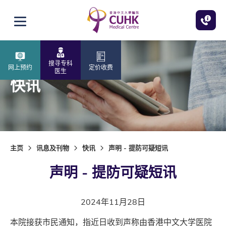
跳至主内容
打开选单
搜寻专科
网上预约
定价收费
医生
快讯
主页
讯息及刊物
快讯
声明 - 提防可疑短讯
声明 - 提防可疑短讯
2024年11月28日
本院接获市民通知，指近日收到声称由香港中文大学医院