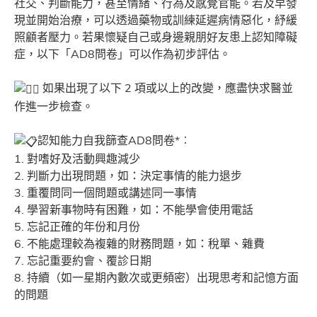
社交、判斷能力，甚至情緒、行為及感覺官能。若及早發
現並開始治療，可以透過藥物或訓練延遲病情惡化，紓緩
照顧者壓力。若果懷疑自己或身邊親朋好友患上認知障礙
症，以下「AD8問卷」可以作為初步評估。
如果出現了以下 2 項或以上的改變，應盡快求醫並
作進一步檢查。
認知能力自我篩查AD8問卷*︰
1. 對嗜好及活動興趣減少
2. 判斷力出現問題，如：決定事情的能力退步
3. 重覆問同一個問題或講述同一事情
4. 學習新事物時有困難，如：不能學會使用電話
5. 忘記正確的年份和月份
6. 不能處理較為複雜的財務問題，如：稅單、雜費
7. 忘記重要約會、覆診日期
8. 持續（如一星期內數次或更頻密）出現思考和記憶方面
的問題