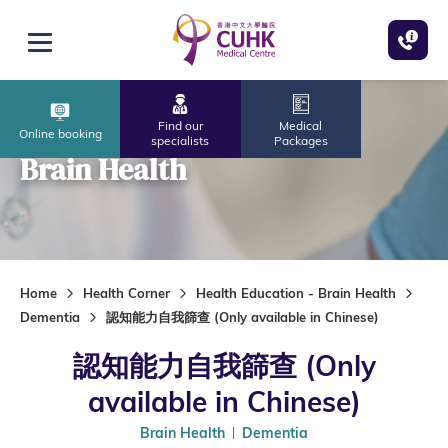
Skip to main content
Open menu
Find our
Medical
Online booking
specialists
Packages
Brain Health
Home
Health Corner
Health Education - Brain Health
Dementia
認知能力自我篩查 (Only available in Chinese)
認知能力自我篩查 (Only
available in Chinese)
Brain Health
Dementia