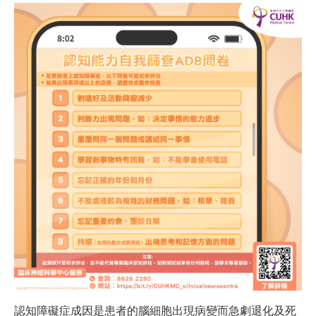
認知障礙症成因是患者的腦細胞出現病變而急劇退化及死