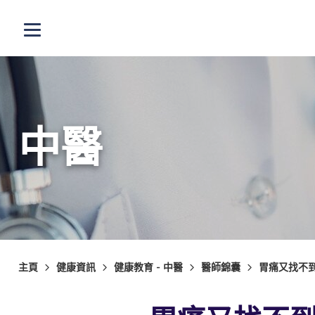
跳至主內容
打開選單
中醫
主頁
健康資訊
健康教育 - 中醫
醫師錦囊
胃痛又找不