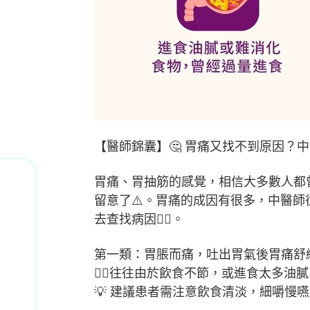
【醫師錦囊】🤔 胃痛又找不到原因？
胃痛、胃抽筋的感覺，相信大多數人都
留意了⚠️。胃痛的成因有很多，中醫
去查找病因👇🏻。
第一類：胃脹而痛，吐出胃氣後胃痛舒緩
👉🏻往往由於飲食不節，或進食太多
💡 建議患者需注意飲食清淡，細嚼慢