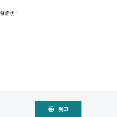
誘發症狀。
列印