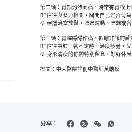
第二類：胃部灼熱而痛，時常有胃酸上
👉🏻往往與壓力相關，問問自己是否
💡 建議適當放鬆，透過運動、冥想或
第三類：胃脘隱隱作痛，似餓非餓的感
👉🏻往往由於三餐不定時，過度疲勞
💡 身形清瘦的你需特別留意，好好休
撰文：中大醫院註冊中醫師莫皓然
分享：