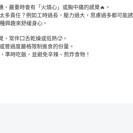
湧，嚴重時會有「火燒心」或胸中痛的感覺🔥。
背負太多責任？例如工時過長，壓力過大，思慮過多都可能
各種興趣來舒緩身心。
覺，常伴口舌乾燥或低熱🥵。
，又或曾過度嚴格限制進食的份量。
息，準時吃飯，並避免辛辣、煎炸食物！