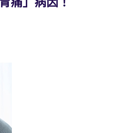
胃痛」病因！