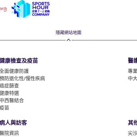
隱藏網站地圖
健康檢查及疫苗
醫
全面健康防護
專
預防退化性/慢性疾病
中
癌症篩查
健康特選
中西醫結合
疫苗
病人與訪客
其
醫院資訊
尖沙