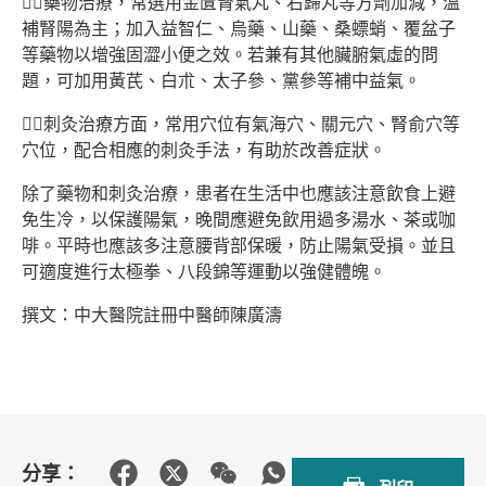
👉🏻藥物治療，常選用金匱腎氣丸、右歸丸等方劑加減，溫
補腎陽為主；加入益智仁、烏藥、山藥、桑螵蛸、覆盆子
等藥物以增強固澀小便之效。若兼有其他臟腑氣虛的問
題，可加用黃芪、白朮、太子參、黨參等補中益氣。
👉🏻刺灸治療方面，常用穴位有氣海穴、關元穴、腎俞穴等
穴位，配合相應的刺灸手法，有助於改善症狀。
除了藥物和刺灸治療，患者在生活中也應該注意飲食上避
免生冷，以保護陽氣，晚間應避免飲用過多湯水、茶或咖
啡。平時也應該多注意腰背部保暖，防止陽氣受損。並且
可適度進行太極拳、八段錦等運動以強健體魄。
撰文：中大醫院註冊中醫師陳廣濤
分享：