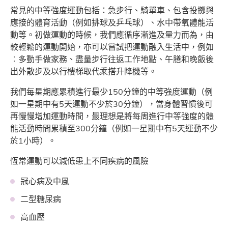
常見的中等強度運動包括：急步行、騎單車、包含投擲與
應接的體育活動（例如排球及乒乓球）、水中帶氧體能活
動等。初做運動的時候，我們應循序漸進及量力而為，由
較輕鬆的運動開始，亦可以嘗試把運動融入生活中，例如
︰多動手做家務、盡量步行往返工作地點、午膳和晚飯後
出外散步及以行樓梯取代乘搭升降機等。
我們每星期應累積進行最少150分鐘的中等強度運動（例
如一星期中有5天運動不少於30分鐘），當身體習慣後可
再慢慢增加運動時間，最理想是將每周進行中等強度的體
能活動時間累積至300分鐘（例如一星期中有5天運動不少
於1小時）。
恆常運動可以減低患上不同疾病的風險
冠心病及中風
二型糖尿病
高血壓