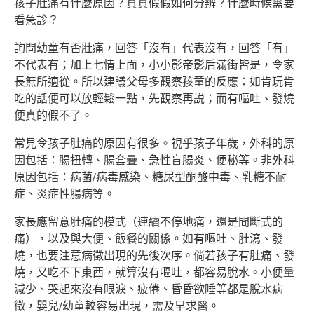
孩子肚痛有什麼原因？真真假假如何分辨？什麼時候需要
看急診？
詢問幼童有否肚痛，回答「沒有」代表沒有，回答「有」
不代表有；加上七情上面，小小影帝影后滿街皆是，令家
長無所適從。所以建議父母多觀察孩童的反應：如肯玩肯
吃的話便可以放輕鬆一點，先觀察再説；而有嘔吐、發燒
便真的假不了。
常見令孩子肚痛的原因有很多。視乎孩子年歲，外科的原
因包括：腸扭轉、腸套疊、急性盲腸炎、便秘等。非外科
原因包括：病菌/病毒感染、糖尿型酮酸中毒、乳糖不耐
症、炎症性腸病等。
家長應留意肚痛的模式（連續不停地痛，還是間斷式的
痛），以及與大便、飯餐的關係。如有嘔吐、肚瀉、發
燒，也要注意病徵出現的先後次序。倘若孩子有肚痛、發
燒，又吃不下東西，就算沒有嘔吐，都容易脫水。小便量
減少、哭起來沒有眼淚、疲倦、昏昏欲睡等都是脫水病
徵，嬰兒/幼童較容易出現，需及早求醫。