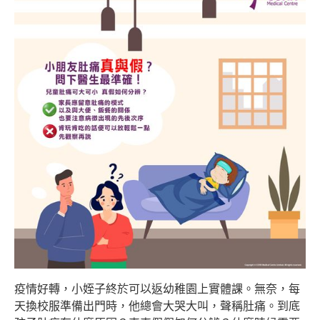
疫情好轉，小姪子終於可以返幼稚園上實體課。無奈，每
天換校服準備出門時，他總會大哭大叫，聲稱肚痛。到底