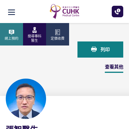
跳至主內容
打開選單
主頁
張智醫生
搜尋專科
網上預約
定價收費
醫生
列印
查看其他