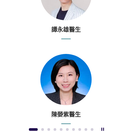
譚永雄醫生
陳嫈紫醫生
暫停幻燈片
1
2
3
4
5
6
7
8
9
10