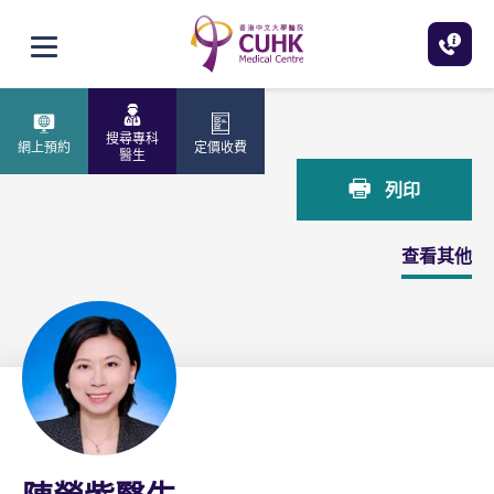
跳至主內容
打開選單
主頁
陳嫈紫醫生
搜尋專科
網上預約
定價收費
醫生
列印
查看其他