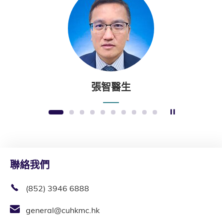
張智醫生
暫停幻燈片
1
2
3
4
5
6
7
8
9
10
聯絡我們
(852) 3946 6888
general@cuhkmc.hk