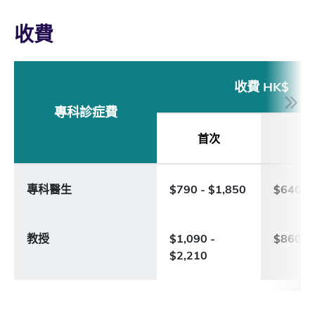
收費
收費 HK$
專科診症費
首次
覆
專科醫生
$790 - $1,850
$640 - 
教授
$1,090 -
$860 - 
$2,210