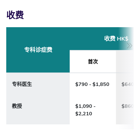
收费
收费 HK$
专科诊症费
首次
覆
专科医生
$790 - $1,850
$640 - 
教授
$1,090 -
$860 - 
$2,210