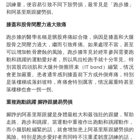
訓練量，便容易引致不同下肢勞損，最常見是「跑步膝」
和阿基里斯跟腱勞損。
膝蓋和股骨間壓力過大致痛
跑步膝的醫學名稱是髕股疼痛綜合徵，病因是膝蓋和大腿
股骨之間壓力過大，繼而引致疼痛。如果處理不當，甚至
可以增加軟骨磨蝕的風險。跑步膝常見於經常參與需要跑
動和跳躍的運動愛好者，所以馬拉松跑手就十分常見。特
別當股四頭肌和大腿外側髂脛束（IT band）繃緊，情况
會更加嚴重。患者通常感到膝蓋前下方或外側疼痛，特別
是落樓梯或落斜坡時，疼痛會特別厲害，情况嚴重時甚至
落樓梯也會一拐一拐。
重複跑動跳躍 腳踭跟腱易勞損
腳踭的阿基里斯跟腱是身體最粗大和最強壯的跟腱，幫助
走路、跑步和跳躍。當運動中重複作出跑動和跳躍動作，
而小腿肌較繃緊的話，就會增加患上阿基里斯跟腱勞損的
風險。特別是跑步愛好者而同時不注重柔韌度訓練的話，