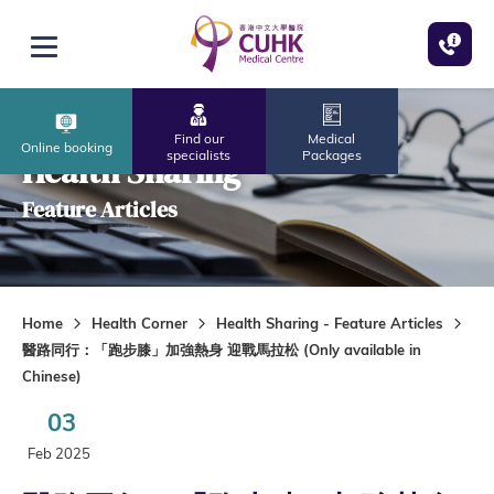
Skip to main content
Open menu
Find our
Medical
Online booking
specialists
Packages
Health Sharing
Feature Articles
Home
Health Corner
Health Sharing - Feature Articles
醫路同行：「跑步膝」加強熱身 迎戰馬拉松 (Only available in
Chinese)
03
Feb 2025