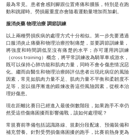
最為常見。患者會感到腳跟位置疼痛和腫脹，特別是在跑
動和跳躍時。勞損嚴重度亦會隨着運動量增加而加劇。
服消炎藥 物理治療 調節訓練
以上兩種勞損疾病的處理方式十分相似。第一步先要透過
口服消炎止痛藥和物理治療控制痛楚，並要調節訓練量，
將強度和時間調低至沒有痛楚的水平；亦可運用跨訓練
（cross training）概念，將平常訓練改為騎單車或游水，
既可以保持心肺功能和肌肉力量，同時不會令傷患情况惡
化。繼而由醫生和物理治療師評估患者出現此病症的風險
因素，常見如肌肉力量不足、肌肉力量不平衡和柔韌度不
足等，並以循序漸進的鍛煉改善這些風險因素，從根本治
理好傷患。
現在距離比賽日已經進入最後倒數階段，如果跑手不幸仍
然受這些傷痛困擾而影響備戰，該如何處理呢？
常規賽前準備包括認識路線、規劃分段配速、預備裝備和
補充營養。針對受勞損傷痛困擾的跑手，比賽前熱身更為