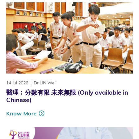
14 Jul 2026
Dr LIN Wei
醫理︰分數有限 未來無限 (Only available in
Chinese)
Know More