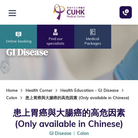
Skip to main content
Open menu
Find our
Medical
Online booking
specialists
Packages
GI Disease
Home
Health Corner
Health Education - GI Disease
Colon
患上胃癌與大腸癌的高危因素 (Only available in Chinese)
患上胃癌與大腸癌的高危因素
(Only available in Chinese)
GI Disease
Colon