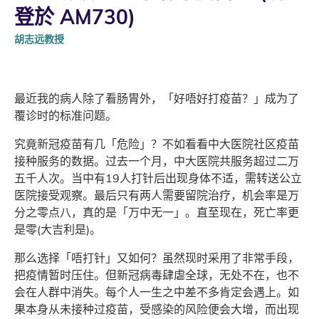
登於 AM730)
胡志远教授
最近我的病人除了看肠胃外，「好唔好打疫苗？」成为了
覆诊时的标准问题。
究竟新冠疫苗有几「危险」？不如看看中大医院社区疫苗
接种服务的数据。过去一个月，中大医院共服务超过二万
五千人次。当中有19人打针后出现身体不适，需转送公立
医院接受观察。最后只有两人需要留院治疗，机会率是万
分之零点八，真的是「万中无一」。直至现在，死亡率更
是零(大吉利是)。
那么选择「唔打针」又如何？虽然现时采用了非常手段，
把疫情暂时压住。但新冠病毒肆虐全球，无处不在，也不
会在人群中消失。每个人一生之中差不多肯定会遇上。如
果本身从未接种过疫苗，受感染的风险便会大增，而出现