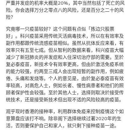
严重并发症的机率大概是20%，其中当然包括了死亡的风
险。你会选择万分之零点八的风险，还是百分之二十的风
险？
究竟哪一只疫苗较好？这个问题有点似「拣边只股票
好」。科兴疫苗采用传统灭活病毒技术，所以在有效率及
副作用都跟传统流感疫苗相似。虽然从抗体反应来看，有
效率只有五至七成。但从智利的数据来看，科兴疫苗大幅
减少了新冠肺炎的并发症和入住深切治疗部的需要。至於
复必泰疫苗，新技术令有效率更高，但由於激活免疫系统
的能力较强，约两至三成人会出现短暂的副作用，例如疲
倦、头痛和发烧等。个人的意见是，由於复必泰疫苗有效
率较高，对高危人士，例如长者、慢性病患者和他们的照
顾者保护性会较强。至於其他人士，选择则取决於接受传
统技术，还是接受新技术但出现不适的风险较高的疫苗。
观乎现时香港的接种率，利用群体免疫来控制疫情这个如
意算盘应该打不响。除非阁下选择继续过著2020年的生
活，否则要保护自己和家人，就只剩下接种疫苗一途。