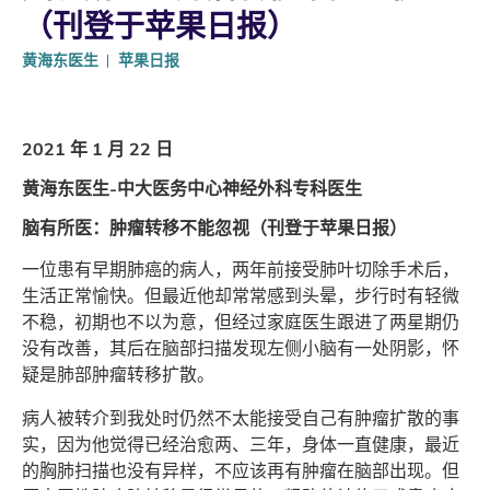
（刊登于苹果日报）
黄海东医生
苹果日报
2021 年 1 月 22 日
黄海东医生-中大医务中心神经外科专科医生
脑有所医：肿瘤转移不能忽视（刊登于苹果日报）
一位患有早期肺癌的病人，两年前接受肺叶切除手术后，
生活正常愉快。但最近他却常常感到头晕，步行时有轻微
不稳，初期也不以为意，但经过家庭医生跟进了两星期仍
没有改善，其后在脑部扫描发现左侧小脑有一处阴影，怀
疑是肺部肿瘤转移扩散。
病人被转介到我处时仍然不太能接受自己有肿瘤扩散的事
实，因为他觉得已经治愈两、三年，身体一直健康，最近
的胸肺扫描也没有异样，不应该再有肿瘤在脑部出现。但