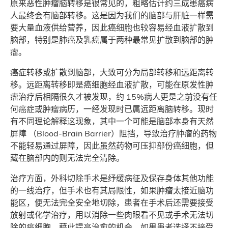
原来恶性肿瘤脑转移是很常见的，粗略估计约三成患癌病
人最终会有脑部转移。这是因为我们的脑部与肝脏一样需
要大量血液供给营养，因此癌细胞也较容易经血液扩散到
脑部，特别是肺癌及乳癌属于两种最常见扩散到脑部的肿
瘤。
癌症转移或扩散到脑部，大致可分为局部转移和远距离转
移。远距离转移即是癌细胞经血液扩散，可能在原发性肿
瘤治疗后相隔很久才被发现，约 15%病人更是之前没有任
何癌症或肿瘤病历，一经发现时已属远距离脑转移。现时
有不同理论解释这现象，其中一个可能是脑部本身有天然
屏障 （Blood-Brain Barrier）阻挡，导致治疗肿瘤的药物
不能轻易通过屏障，因此虽然药物可压抑部份癌细胞，但
藏在脑部内的则无法完全清除。
治疗方面，外科切除手术是纾缓病征及保存身体其他功能
的一线治疗，但手术也有其局限性，如果肿瘤太接近脑功
能区，便无法完全安全地切除，患者在手术后还需要接受
放射或化学治疗，用以消除一些肉眼看不见或手术无法切
除的癌细胞，藉此提高治愈的机会。如果患者选择不接受