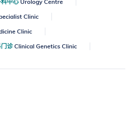
外科中心
Urology Centre
ecialist Clinic
icine Clinic
科门诊
Clinical Genetics Clinic