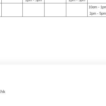
10am - 1p
2pm - 5pm
.hk