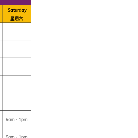
Saturday
星期六
9am - 1pm
9am - 1pm