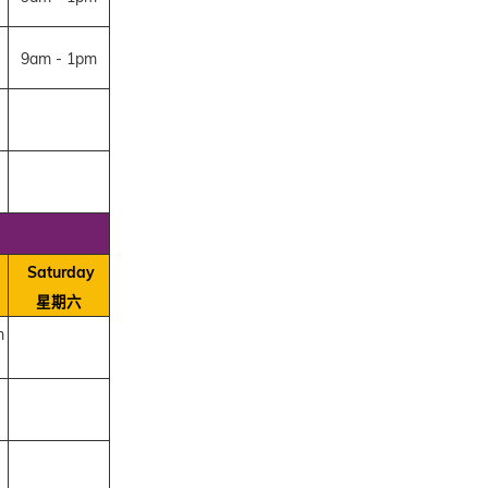
9am - 1pm
Saturday
星期六
m