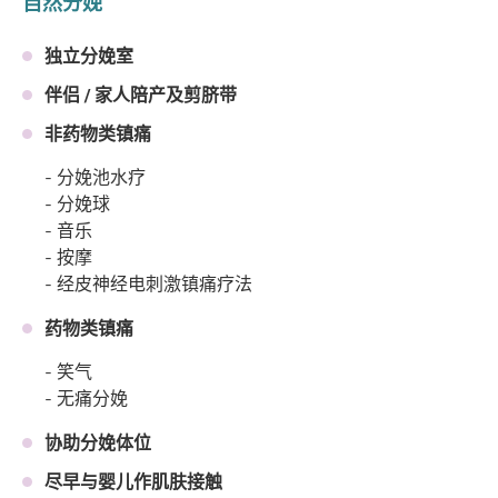
自然分娩
独立分娩室
伴侣 / 家人陪产及剪脐带
非药物类镇痛
- 分娩池水疗
- 分娩球
- 音乐
- 按摩
- 经皮神经电刺激镇痛疗法
药物类镇痛
- 笑气
- 无痛分娩
协助分娩体位
尽早与婴儿作肌肤接触