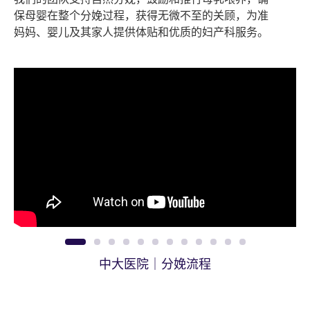
保母婴在整个分娩过程，获得无微不至的关顾，为准
妈妈、婴儿及其家人提供体贴和优质的妇产科服务。
1
2
3
4
5
6
7
8
9
10
11
12
中大医院 - 分娩中心手术室及哺乳室
中大医院｜分娩流程
中大医院 - 分娩中心