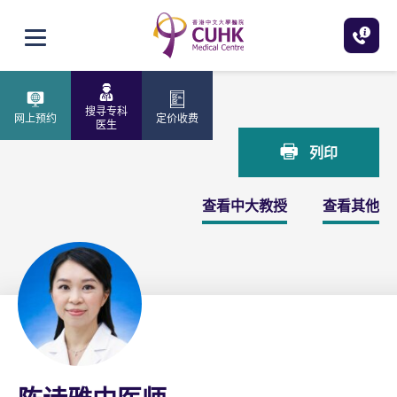
跳至主内容
打开选单
主页
陈诗雅中医师
搜寻专科
网上预约
定价收费
医生
列印
查看中大教授
查看其他